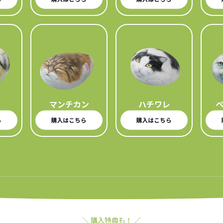
マンチカン
ハチワレ
＼ 購入特典も！ ／